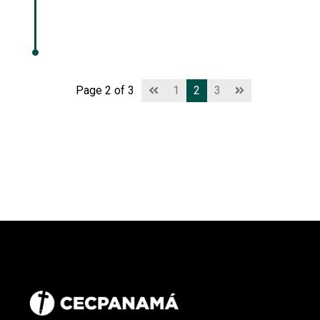
Page 2 of 3
1
2
3