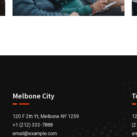
Melbone City
T
120 F 2th Yt, Melbone NY 1259
12
+1 (212) 333-7888
(2
email@example.com
e