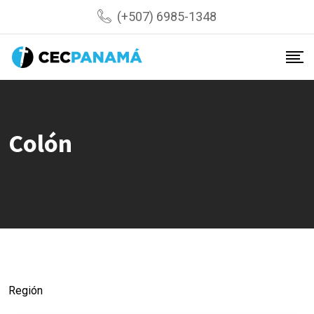
Skip
(+507) 6985-1348
to
content
Colón
Región