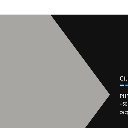
Ci
PH V
+50
cec