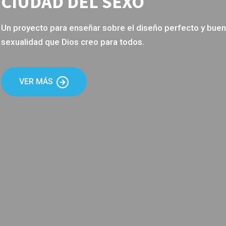
XO
l diseño perfecto y bueno de la
dos.