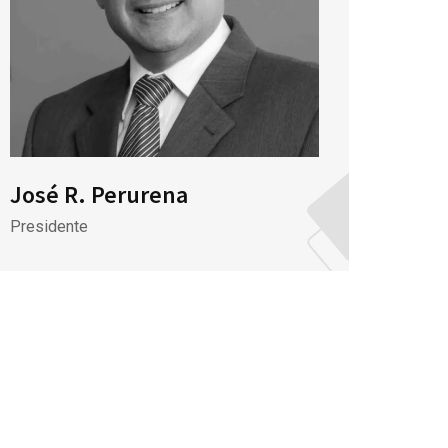
José R. Perurena
Presidente
José
Repres